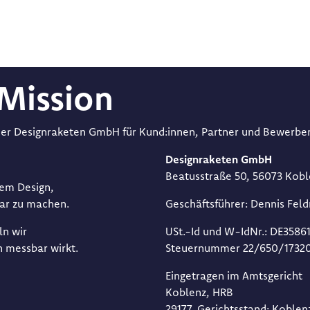
Mission
 der Designraketen GmbH für Kund:innen, Partner und Bewerber
Designraketen GmbH
Beat​usstraße 50, 56073 Kob
kem Design,
bar zu machen.
Geschäftsführer: Dennis Fel
n wir
USt.-Id und W-IdNr.: DE35861
n messbar wirkt.
Steuernummer 22/650/17320
Eingetragen im Amtsgericht
Koblenz, HRB
29177, Gerichtsstand: Koblen