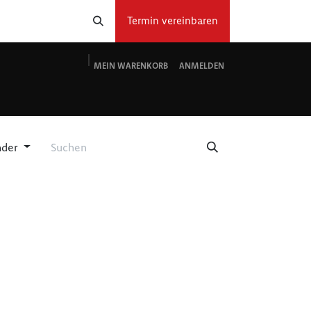
Termin vereinbaren
MEIN WARENKORB
ANMELDEN
g
Service
Über
Anfahrt
Kontakt
Shop
nder